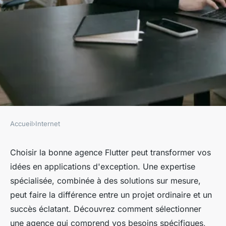
Accueil
›
Internet
INTERNET
Choisissez l'agence flutter qui
Choisir la bonne agence Flutter peut transformer vos
idées en applications d'exception. Une expertise
propulsera vos idées
spécialisée, combinée à des solutions sur mesure,
peut faire la différence entre un projet ordinaire et un
hippolyte
•
10 janvier 2025
•
4 min de lecture
succès éclatant. Découvrez comment sélectionner
une agence qui comprend vos besoins spécifiques,