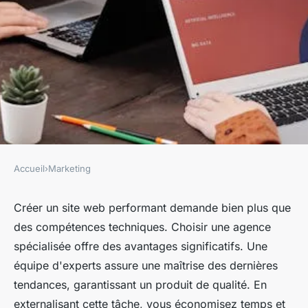
Accueil
›
Marketing
MARKETING
Les 5 raisons de choisir une
Créer un site web performant demande bien plus que
des compétences techniques. Choisir une agence
agence pour votre site web
spécialisée offre des avantages significatifs. Une
équipe d'experts assure une maîtrise des dernières
hippolyte
•
21 février 2025
•
5 min de lecture
tendances, garantissant un produit de qualité. En
externalisant cette tâche, vous économisez temps et