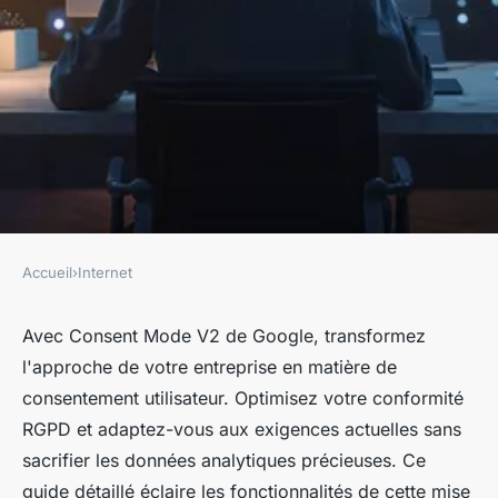
Accueil
›
Internet
INTERNET
Découvrez consent mode V2
Avec Consent Mode V2 de Google, transformez
l'approche de votre entreprise en matière de
de google et ses nouveautés
consentement utilisateur. Optimisez votre conformité
RGPD et adaptez-vous aux exigences actuelles sans
hippolyte
•
28 mai 2024
•
3 min de lecture
sacrifier les données analytiques précieuses. Ce
guide détaillé éclaire les fonctionnalités de cette mise