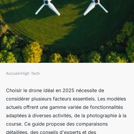
Accueil
›
High Tech
HIGH TECH
Votre guide complet pour
Choisir le drone idéal en 2025 nécessite de
considérer plusieurs facteurs essentiels. Les modèles
choisir le meilleur drone en
actuels offrent une gamme variée de fonctionnalités
2025
adaptées à diverses activités, de la photographie à la
course. Ce guide propose des comparaisons
hippolyte
•
17 janvier 2025
•
8 min de lecture
détaillées, des conseils d'experts et des