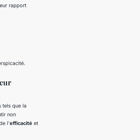
leur rapport
rspicacité.
leur
 tels que la
tir non
e l'
efficacité
et