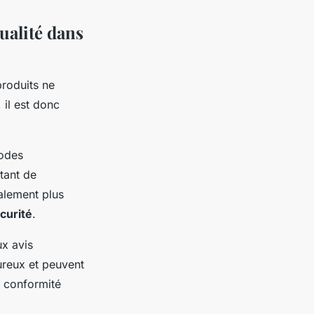
ualité dans
produits ne
 il est donc
hodes
tant de
alement plus
curité
.
ux avis
oureux et peuvent
a conformité