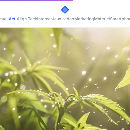
cueil
Actu
High Tech
Internet
Jeux-video
Marketing
Matériel
Smartpho