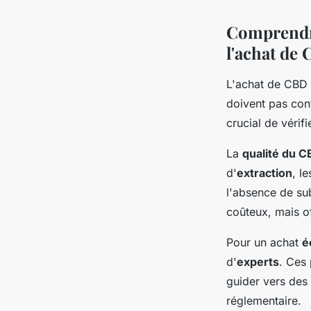
Comprendre 
l'achat de
L'achat de CBD 
doivent pas cont
crucial de vérif
La
qualité du 
d'
extraction
, l
l'absence de su
coûteux, mais o
Pour un achat
é
d'
experts
. Ces 
guider vers des 
réglementaire.