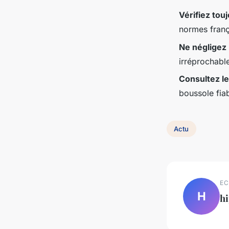
Vérifiez touj
normes franç
Ne négligez 
irréprochable
Consultez le
boussole fia
Actu
EC
H
hi