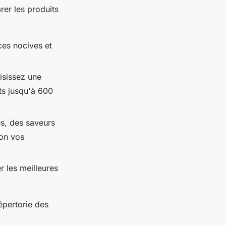
rer les produits
ces nocives et
isissez une
ts jusqu'à 600
es, des saveurs
lon vos
er les meilleures
épertorie des