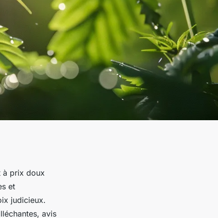
t à prix doux
es et
ix judicieux.
lléchantes, avis