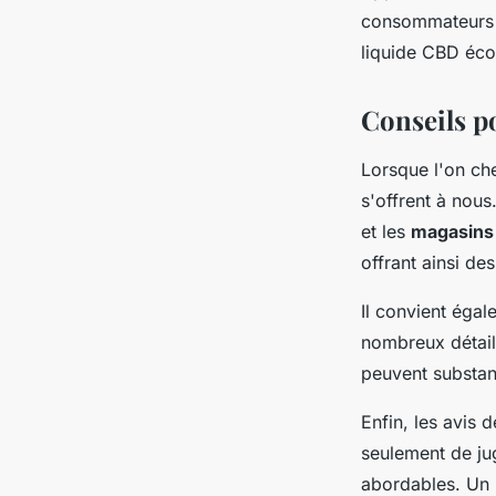
consommateurs p
hippolyte
•
26 avril 2024
•
3 min de lecture
liquide CBD éco
Conseils po
Lorsque l'on ch
s'offrent à nous
et les
magasins
offrant ainsi d
Il convient égal
nombreux détail
peuvent substant
Enfin, les avis
seulement de jug
abordables. Un 