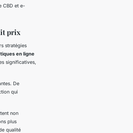
e CBD et e-
it prix
rs stratégies
tiques en ligne
s significatives,
ntes. De
tion qui
ttent non
ons plus
e qualité