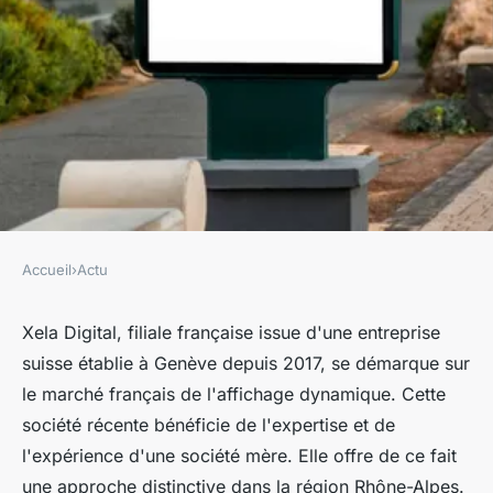
Accueil
›
Actu
ACTU
Quelles sont les informations
Xela Digital, filiale française issue d'une entreprise
suisse établie à Genève depuis 2017, se démarque sur
à connaître sur l'agence Xela
le marché français de l'affichage dynamique. Cette
Digital ?
société récente bénéficie de l'expertise et de
l'expérience d'une société mère. Elle offre de ce fait
hippolyte
•
22 décembre 2023
•
2 min de lecture
une approche distinctive dans la région Rhône-Alpes.